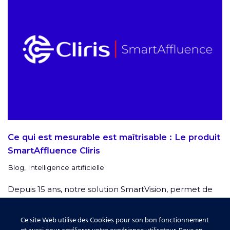
Ce qui est mesurable est maîtrisable : Le produit
SmartAffluence Cliris
Blog
,
Intelligence artificielle
Depuis 15 ans, notre solution SmartVision, permet de
compter précisément la fréquentation ainsi que les
entrées et sorties d’un Établissement Recevant du
Ce site Web utilise des Cookies pour son bon fonctionnement
Public. Avec l’arrivée…
Lire la suite »