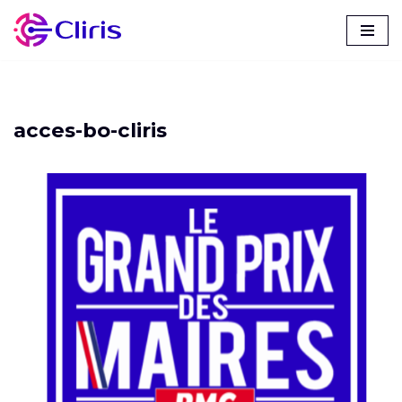
Aller
au
contenu
acces-bo-cliris