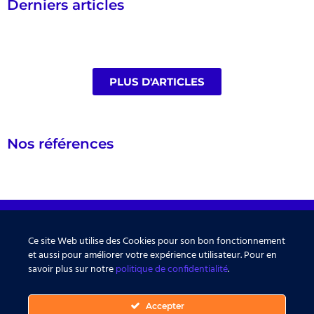
Derniers articles
PLUS D'ARTICLES
Nos références
Recevez la newsletter Cliris
Ce site Web utilise des Cookies pour son bon fonctionnement
Chaque mois, des actualités autour de l’IA, du BI et
et aussi pour améliorer votre expérience utilisateur. Pour en
bien plus encore.
savoir plus sur notre
politique de confidentialité
.
Accepter