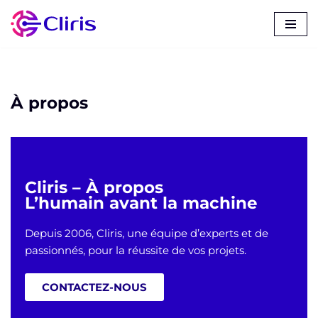
Aller
au
contenu
À propos
Cliris – À propos
L’humain avant la machine
Depuis 2006, Cliris, une équipe d’experts et de
passionnés, pour la réussite de vos projets.
CONTACTEZ-NOUS